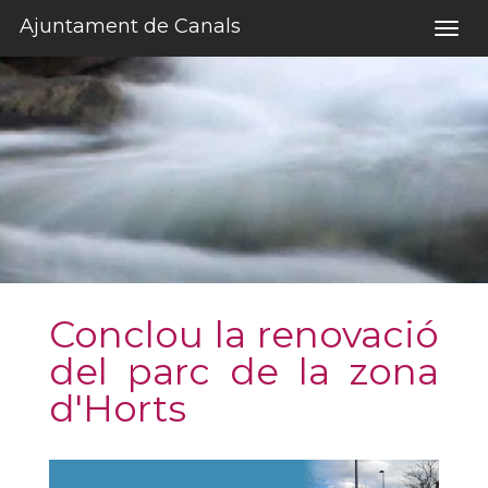
Salta al contigut
Ajuntament de Canals
Togg
navig
Conclou la renovació
del parc de la zona
d'Horts