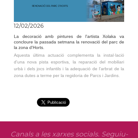
12/02/2026
La decoració amb pintures de l'artista Xolaka va
concloure la passada setmana la renovació del parc de
la zona d'Horts.
Aquesta última actuació complementa la instal·lació
d'una nova pista esportiva, la reparació del mobiliari
urbà i dels jocs infantils i la adequació de l'arbrat de la
zona dutes a terme per la regidoria de Parcs i Jardins.
Canals a les xarxes socials. Seguiu-