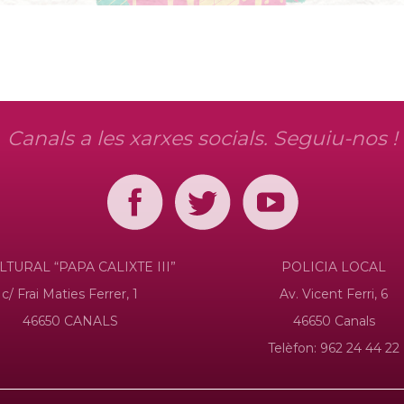
Canals a les xarxes socials. Seguiu-nos !
LTURAL “PAPA CALIXTE III”
POLICIA LOCAL
c/ Frai Maties Ferrer, 1
Av. Vicent Ferri, 6
46650 CANALS
46650 Canals
Telèfon: 962 24 44 22