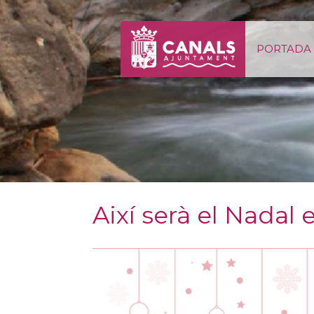
Salta al contigut
PORTADA
Així serà el Nadal