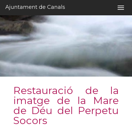
Salta al contigut
Ajuntament de Canals
Togg
navig
Restauració de la
imatge de la Mare
de Déu del Perpetu
Socors