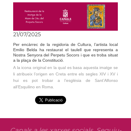
21/07/2025
Per encàrrec de la regidoria de Cultura, l’artista local
Emilio Belda ha restaurat el taulell que representa a
Nostra Senyora del Perpetu Socors i que es troba situat
a la plaça de la Constitució.
A la icona original en la qual es basa aquesta imatge se
li atribueix l’origen en Creta entre els segles XIV i XV i
hui es pot trobar a l’església de Sant’Alfonso
all’Esquilino en Roma.
Canals a les xarxes socials. Seguiu-