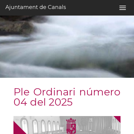
Salta al contigut
Ajuntament de Canals
Togg
navig
Ple Ordinari número
04 del 2025