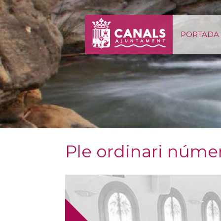
Salta al contigut
PORTADA
Ple ordinari núme