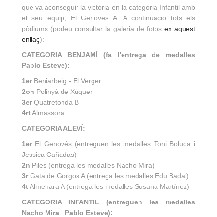
que va aconseguir la victòria en la categoria Infantil amb
el seu equip, El Genovés A. A continuació tots els
pòdiums (podeu consultar la galeria de fotos
en aquest
enllaç
):
CATEGORIA BENJAMÍ (fa l'entrega de medalles
Pablo Esteve):
1er
Beniarbeig - El Verger
2on
Polinyà de Xúquer
3er
Quatretonda B
4rt
Almassora
CATEGORIA ALEVÍ:
1er
El Genovés (entreguen les medalles Toni Boluda i
Jessica Cañadas)
2n
Piles (entrega les medalles Nacho Mira)
3r
Gata de Gorgos A (entrega les medalles Edu Badal)
4t
Almenara A (entrega les medalles Susana Martínez)
CATEGORIA INFANTIL (entreguen les medalles
Nacho Mira i Pablo Esteve):