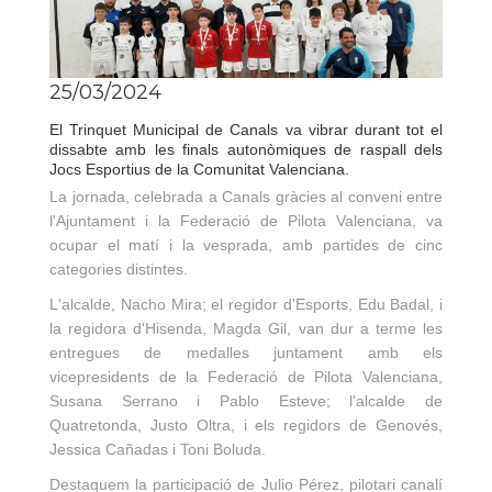
25/03/2024
El Trinquet Municipal de Canals va vibrar durant tot el
dissabte amb les finals autonòmiques de raspall dels
Jocs Esportius de la Comunitat Valenciana.
La jornada, celebrada a Canals gràcies al conveni entre
l'Ajuntament i la Federació de Pilota Valenciana, va
ocupar el matí i la vesprada, amb partides de cinc
categories distintes.
L'alcalde, Nacho Mira; el regidor d'Esports, Edu Badal, i
la regidora d'Hisenda, Magda Gil, van dur a terme les
entregues de medalles juntament amb els
vicepresidents de la Federació de Pilota Valenciana,
Susana Serrano i Pablo Esteve; l'alcalde de
Quatretonda, Justo Oltra, i els regidors de Genovés,
Jessica Cañadas i Toni Boluda.
Destaquem la participació de Julio Pérez, pilotari canalí