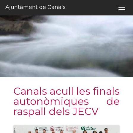
Salta al contigut
Ajuntament de Canals
Togg
navig
Canals acull les finals
autonòmiques de
raspall dels JECV