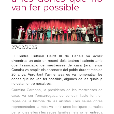
van fer possible
27/02/2023
El Centre Cultural Calixt III de Canals va acollir
divendres un acte en record dels teatres i sainets amb
què l'associació de mestresses de casa (ara Tyrius
Canals) va omplir els escenaris del poble durant més de
20 anys. Aprofitant l'avinentesa es va homenatjar les
dones que ho van fer possible, algunes de les quals ja
no estan entre nosaltres.
Carmina Cardona, la presidenta de les mestresses de
casa, va ser l'encarregada de conduir l'acte fent un
repàs de la història de les artistes i les seues obres
representades, a més va tenir unes boniques paraules
per a totes elles i les seues famílies i els va fer entrega