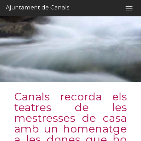
Salta al contigut
Ajuntament de Canals
Togg
navig
Canals recorda els
teatres de les
mestresses de casa
amb un homenatge
a les dones que ho