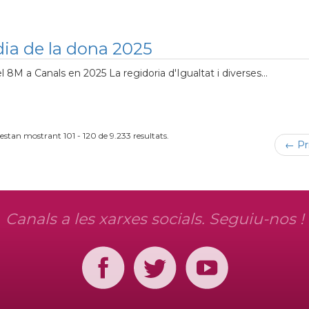
ia de la dona 2025
8M a Canals en 2025 La regidoria d'Igualtat i diverses...
'estan mostrant 101 - 120 de 9.233 resultats.
← Pr
Canals a les xarxes socials. Seguiu-nos !