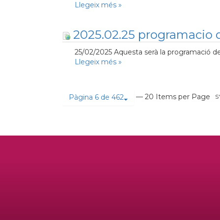
Llegeix més
»
2025.02.25 programacio d
25/02/2025 Aquesta serà la programació del 
Llegeix més
»
— 20 Items per Page
Pàgina 6 de 462
S