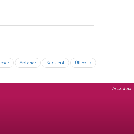
imer
Anterior
Següent
Últim →
Accedeix