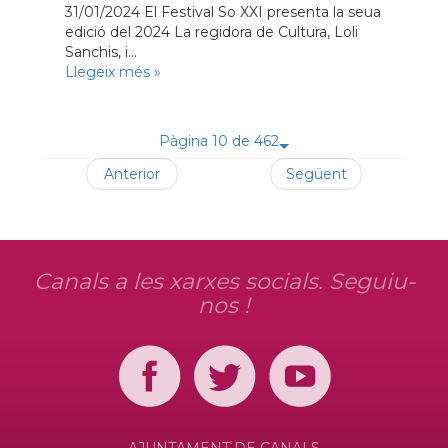
31/01/2024 El Festival So XXI presenta la seua
edició del 2024 La regidora de Cultura, Loli
Sanchis, i...
Llegeix més
»
Pàgina 10 de 462
Anterior
Següent
Canals a les xarxes socials. Seguiu-
nos !