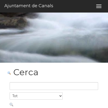
Salta al contigut
Ajuntament de Canals
Togg
navig
Cerca