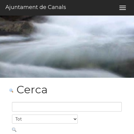
Salta al contigut
Ajuntament de Canals
Togg
navig
Cerca