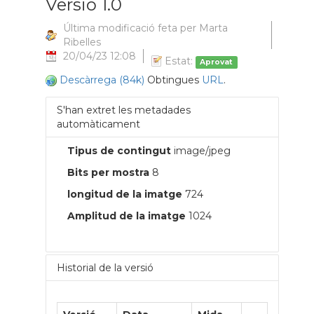
Versió 1.0
Última modificació feta per Marta
Ribelles
20/04/23 12:08
Estat:
Aprovat
Descàrrega (84k)
Obtingues
URL
.
S'han extret les metadades
automàticament
Tipus de contingut
image/jpeg
Bits per mostra
8
longitud de la imatge
724
Amplitud de la imatge
1024
Historial de la versió