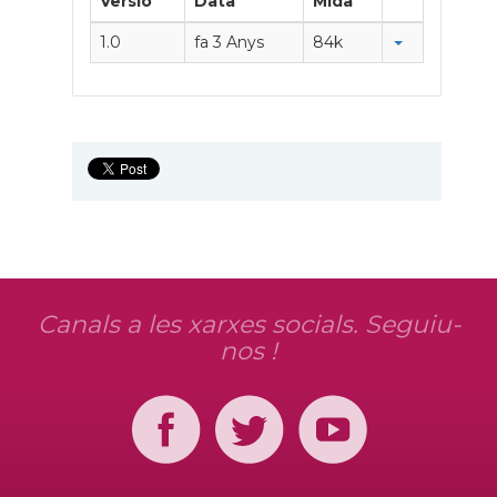
Versió
Data
Mida
1.0
fa 3 Anys
84k
Canals a les xarxes socials. Seguiu-
nos !