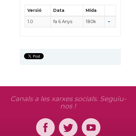
Versió
Data
Mida
1.0
fa 6 Anys
180k
Canals a les xarxes socials. Seguiu-
nos !