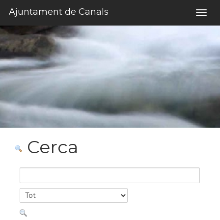
Salta al contigut
Ajuntament de Canals
Togg
navig
Cerca