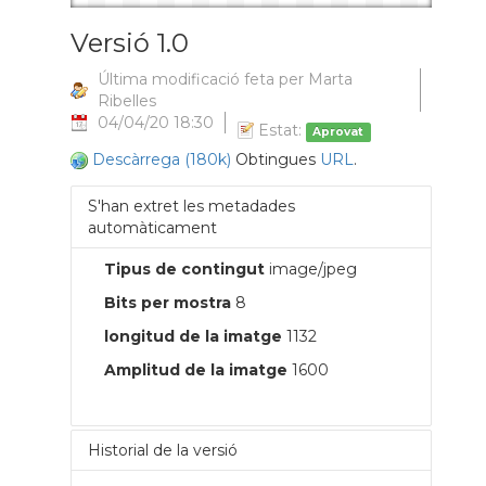
Versió 1.0
Última modificació feta per Marta
Ribelles
04/04/20 18:30
Estat:
Aprovat
Descàrrega (180k)
Obtingues
URL
.
S'han extret les metadades
automàticament
Tipus de contingut
image/jpeg
Bits per mostra
8
longitud de la imatge
1132
Amplitud de la imatge
1600
Historial de la versió