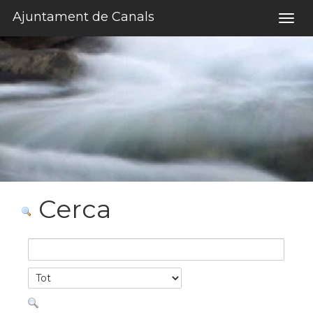
Salta al contigut
Ajuntament de Canals
Togg
navig
Cerca