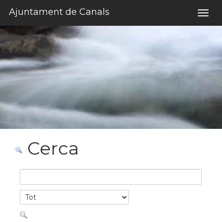
Salta al contigut
Ajuntament de Canals
Togg
navig
Cerca