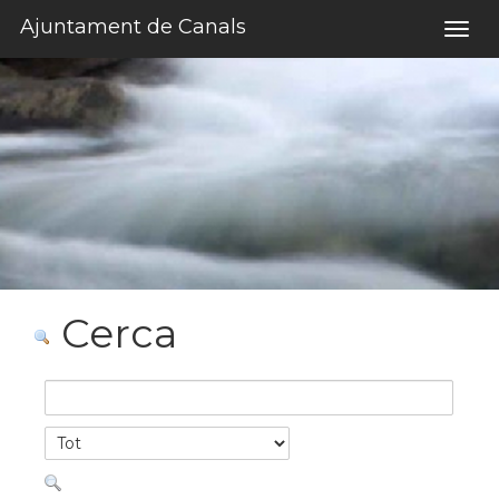
Salta al contigut
Ajuntament de Canals
Togg
navig
Cerca