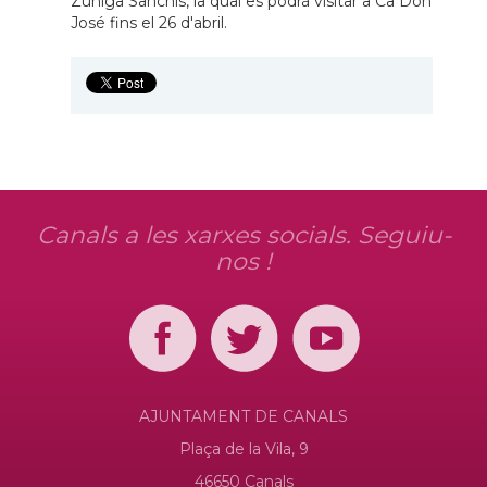
Zúñiga Sanchis, la qual es podrà visitar a Ca Don
José fins el 26 d'abril.
Canals a les xarxes socials. Seguiu-
nos !
AJUNTAMENT DE CANALS
Plaça de la Vila, 9
46650 Canals