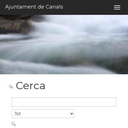
Salta al contigut
Ajuntament de Canals
Togg
navig
Cerca