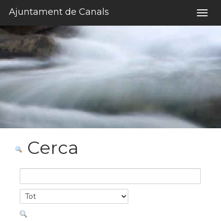
Salta al contigut
Ajuntament de Canals
Togg
navig
Cerca