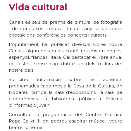
Vida cultural
Canals és seu de premis de pintura, de fotografia
i de concursos literaris. Durant l’any se celebren
exposicions, conferències, concerts i cursets.
L’Ajuntament ha publicat diversos llibres sobre
Canals, algun dels quals conté resums en anglés,
espanyol, francés i italià. Cal destacar el llibre anual
de festes, sense cap dubte un dels millors del
nostre país.
Sol·liciteu informació sobre les activitats
programades cada mes a la Casa de la Cultura, on
trobareu també la sala d’exposicions, la sala de
conferències, la biblioteca pública i l’oficina
d’informació juvenil.
Consulteu la programació del Centre Cultural
Papa Calixt III on podreu escoltar música i veure
teatre i cinema.