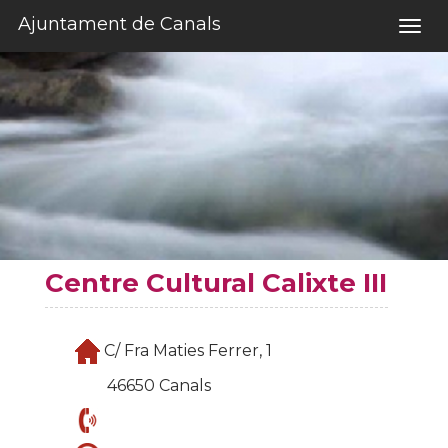
Salta al contigut
Ajuntament de Canals
Togg
navig
Centre Cultural Calixte III
C/ Fra Maties Ferrer, 1
46650 Canals