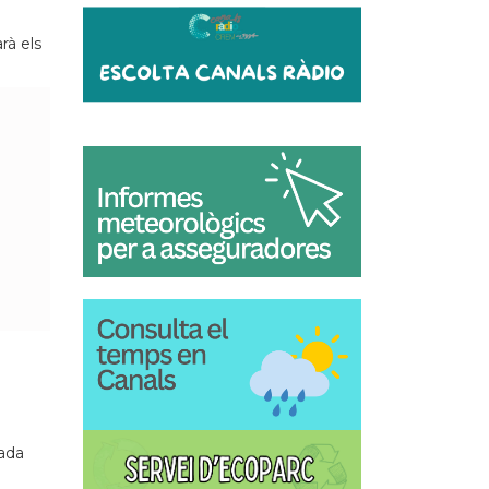
rà els
Cada