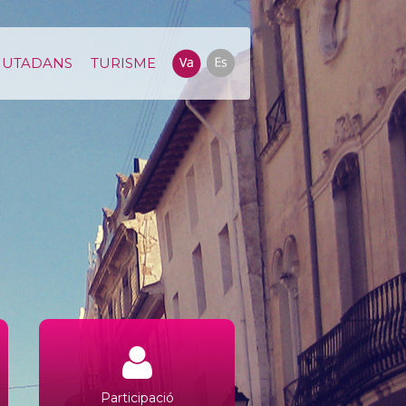
IUTADANS
TURISME
Participació