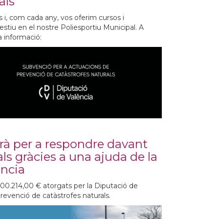
als
s i, com cada any, vos oferim cursos i
stiu en el nostre Poliesportiu Municipal. A
a informació:
rà per a respondre davant
ls gràcies a una ajuda de la
ència
00.214,00 € atorgats per la Diputació de
revenció de catàstrofes naturals.